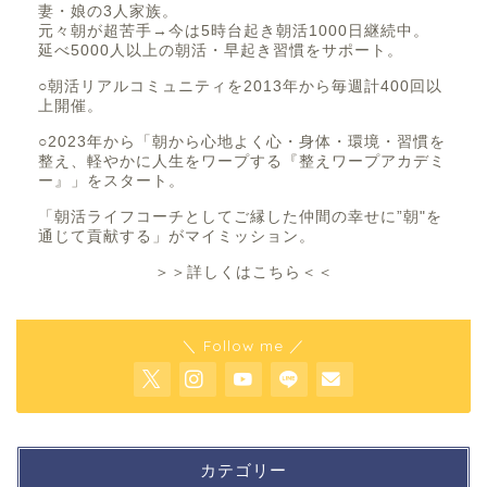
妻・娘の3人家族。
元々朝が超苦手→今は5時台起き朝活1000日継続中。
延べ5000人以上の朝活・早起き習慣をサポート。
○朝活リアルコミュニティを2013年から毎週計400回以
上開催。
○2023年から「朝から心地よく心・身体・環境・習慣を
整え、軽やかに人生をワープする『整えワープアカデミ
ー』」をスタート。
「朝活ライフコーチとしてご縁した仲間の幸せに”朝"を
通じて貢献する」がマイミッション。
＞＞詳しくはこちら＜＜
＼ Follow me ／
カテゴリー