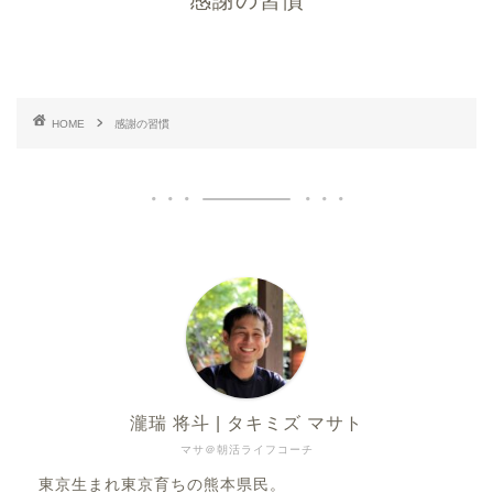
感謝の習慣
HOME
感謝の習慣
瀧瑞 将斗 | タキミズ マサト
マサ＠朝活ライフコーチ
東京生まれ東京育ちの熊本県民。