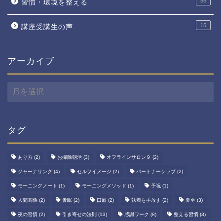
86
習慣・環境を整える
15
講座受講生の声
アーカイブ
ア
ー
カ
イ
ブ
タグ
あり方
(2)
お掃除朝活
(3)
オフラインサロン９
(2)
ジャーナリング
(4)
セルフイメージ
(2)
パートナーシップ
(2)
モーニングノート
(1)
モーニングメソッド
(1)
予祝
(1)
人間関係
(2)
仮眠
(2)
口癖
(2)
執着を手放す
(2)
夏至
(3)
夜の習慣
(2)
引き寄せの法則
(13)
感謝ワーク
(8)
整える習慣
(3)