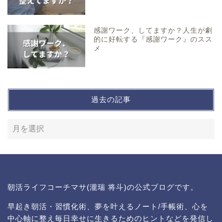
感謝ワーク、してますか？人生が劇
的に好転する『感謝ワーク』のスス
メ
過去の記事
朝活ライフコーチマサ(瀧瑞 将斗)の公式ブログです。
早起き朝活・習慣化術、夢を叶えるノート/手帳術、心を
中心軸に整え毎日幸せに生きるためのヒントなどを発信し