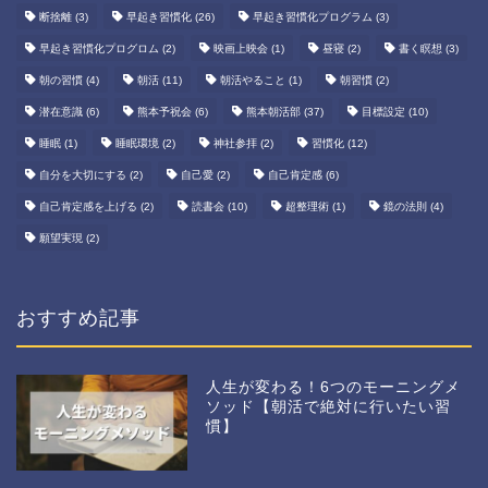
断捨離
(3)
早起き習慣化
(26)
早起き習慣化プログラム
(3)
早起き習慣化プログロム
(2)
映画上映会
(1)
昼寝
(2)
書く瞑想
(3)
朝の習慣
(4)
朝活
(11)
朝活やること
(1)
朝習慣
(2)
潜在意識
(6)
熊本予祝会
(6)
熊本朝活部
(37)
目標設定
(10)
睡眠
(1)
睡眠環境
(2)
神社参拝
(2)
習慣化
(12)
自分を大切にする
(2)
自己愛
(2)
自己肯定感
(6)
自己肯定感を上げる
(2)
読書会
(10)
超整理術
(1)
鏡の法則
(4)
願望実現
(2)
おすすめ記事
人生が変わる！6つのモーニングメ
ソッド【朝活で絶対に行いたい習
慣】