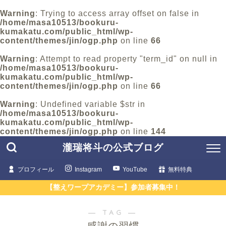
Warning
: Trying to access array offset on false in
/home/masa10513/bookuru-
kumakatu.com/public_html/wp-
content/themes/jin/ogp.php
on line
66
Warning
: Attempt to read property "term_id" on null in
/home/masa10513/bookuru-
kumakatu.com/public_html/wp-
content/themes/jin/ogp.php
on line
66
Warning
: Undefined variable $str in
/home/masa10513/bookuru-
kumakatu.com/public_html/wp-
content/themes/jin/ogp.php
on line
144
瀧瑞将斗の公式ブログ
プロフィール
Instagram
YouTube
無料特典
【整えワープアカデミー】参加者募集中！
― TAG ―