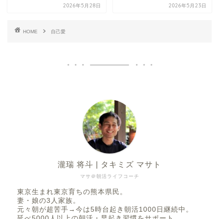
2026年5月28日
2026年5月23日
HOME
自己愛
瀧瑞 将斗 | タキミズ マサト
マサ＠朝活ライフコーチ
東京生まれ東京育ちの熊本県民。
妻・娘の3人家族。
元々朝が超苦手→今は5時台起き朝活1000日継続中。
延べ5000人以上の朝活・早起き習慣をサポート。