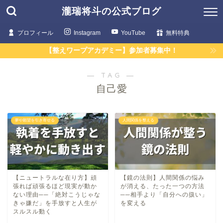
瀧瑞将斗の公式ブログ
プロフィール
Instagram
YouTube
無料特典
【整えワープアカデミー】参加者募集中！
― TAG ―
自己愛
夢や願望を引き寄せる
人間関係を整える
【ニュートラルな在り方】頑
【鏡の法則】人間関係の悩み
張れば頑張るほど現実が動か
が消える、たった一つの方法
ない理由──「絶対こうじゃな
──相手より「自分への扱い」
きゃ嫌だ」を手放すと人生が
を変える
スルスル動く