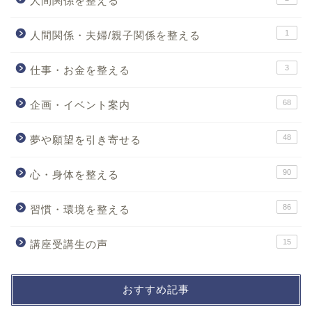
人間関係を整える
1
人間関係・夫婦/親子関係を整える
3
仕事・お金を整える
68
企画・イベント案内
48
夢や願望を引き寄せる
90
心・身体を整える
86
習慣・環境を整える
15
講座受講生の声
おすすめ記事