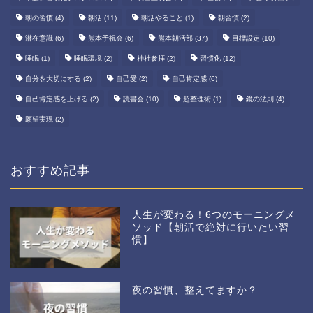
朝の習慣
(4)
朝活
(11)
朝活やること
(1)
朝習慣
(2)
潜在意識
(6)
熊本予祝会
(6)
熊本朝活部
(37)
目標設定
(10)
睡眠
(1)
睡眠環境
(2)
神社参拝
(2)
習慣化
(12)
自分を大切にする
(2)
自己愛
(2)
自己肯定感
(6)
自己肯定感を上げる
(2)
読書会
(10)
超整理術
(1)
鏡の法則
(4)
願望実現
(2)
おすすめ記事
人生が変わる！6つのモーニングメ
ソッド【朝活で絶対に行いたい習
慣】
夜の習慣、整えてますか？