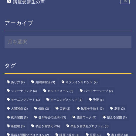
15
講座受講生の声
アーカイブ
ア
ー
カ
イ
ブ
タグ
あり方
(2)
お掃除朝活
(3)
オフラインサロン９
(2)
ジャーナリング
(4)
セルフイメージ
(2)
パートナーシップ
(2)
モーニングノート
(1)
モーニングメソッド
(1)
予祝
(1)
人間関係
(2)
仮眠
(2)
口癖
(2)
執着を手放す
(2)
夏至
(3)
夜の習慣
(2)
引き寄せの法則
(13)
感謝ワーク
(8)
整える習慣
(3)
断捨離
(3)
早起き習慣化
(26)
早起き習慣化プログラム
(3)
早起き習慣化プログロム
(2)
映画上映会
(1)
昼寝
(2)
書く瞑想
(3)