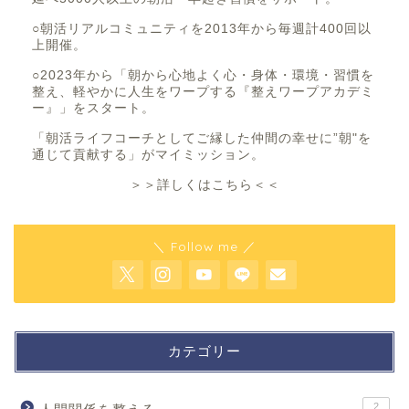
○朝活リアルコミュニティを2013年から毎週計400回以
上開催。
○2023年から「朝から心地よく心・身体・環境・習慣を
整え、軽やかに人生をワープする『整えワープアカデミ
ー』」をスタート。
「朝活ライフコーチとしてご縁した仲間の幸せに”朝"を
通じて貢献する」がマイミッション。
＞＞詳しくはこちら＜＜
＼ Follow me ／
カテゴリー
2