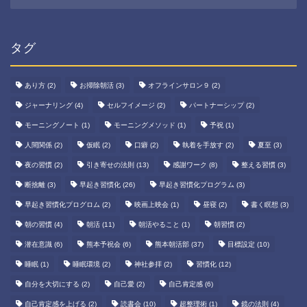
ー
カ
イ
ブ
タグ
あり方
(2)
お掃除朝活
(3)
オフラインサロン９
(2)
ジャーナリング
(4)
セルフイメージ
(2)
パートナーシップ
(2)
モーニングノート
(1)
モーニングメソッド
(1)
予祝
(1)
人間関係
(2)
仮眠
(2)
口癖
(2)
執着を手放す
(2)
夏至
(3)
夜の習慣
(2)
引き寄せの法則
(13)
感謝ワーク
(8)
整える習慣
(3)
断捨離
(3)
早起き習慣化
(26)
早起き習慣化プログラム
(3)
早起き習慣化プログロム
(2)
映画上映会
(1)
昼寝
(2)
書く瞑想
(3)
朝の習慣
(4)
朝活
(11)
朝活やること
(1)
朝習慣
(2)
潜在意識
(6)
熊本予祝会
(6)
熊本朝活部
(37)
目標設定
(10)
睡眠
(1)
睡眠環境
(2)
神社参拝
(2)
習慣化
(12)
自分を大切にする
(2)
自己愛
(2)
自己肯定感
(6)
自己肯定感を上げる
(2)
読書会
(10)
超整理術
(1)
鏡の法則
(4)