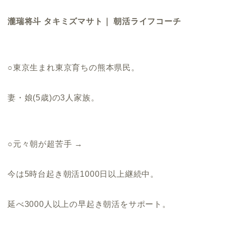
瀧瑞将斗 タキミズマサト｜ 朝活ライフコーチ
○東京生まれ東京育ちの熊本県民。
妻・娘(5歳)の3人家族。
○元々朝が超苦手 →
今は5時台起き朝活1000日以上継続中。
延べ3000人以上の早起き朝活をサポート。