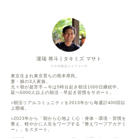
瀧瑞 将斗 | タキミズ マサト
マサ＠朝活ライフコーチ
東京生まれ東京育ちの熊本県民。
妻・娘の3人家族。
元々朝が超苦手→今は5時台起き朝活1000日継続中。
延べ5000人以上の朝活・早起き習慣をサポート。
○朝活リアルコミュニティを2013年から毎週計400回以
上開催。
○2023年から「朝から心地よく心・身体・環境・習慣を
整え、軽やかに人生をワープする『整えワープアカデミ
ー』」をスタート。