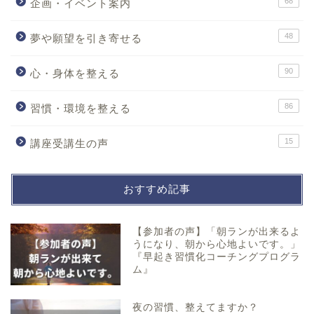
68
企画・イベント案内
48
夢や願望を引き寄せる
90
心・身体を整える
86
習慣・環境を整える
15
講座受講生の声
おすすめ記事
【参加者の声】「朝ランが出来るよ
うになり、朝から心地よいです。」
『早起き習慣化コーチングプログラ
ム』
夜の習慣、整えてますか？