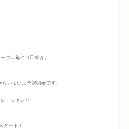
、
テーブル毎に自己紹介。
0からいよいよ予祝開始です。
トレーションと
スタート！