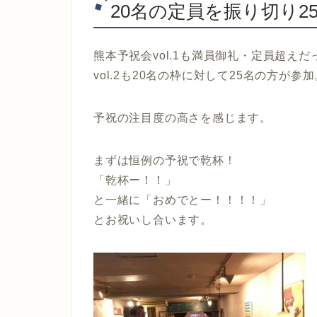
20名の定員を振り切り2
熊本予祝会vol.1も満員御礼・定員超え
vol.2も20名の枠に対して25名の方が参加
予祝の注目度の高さを感じます。
まずは恒例の予祝で乾杯！
「乾杯ー！！」
と一緒に「おめでとー！！！！」
とお祝いし合います。