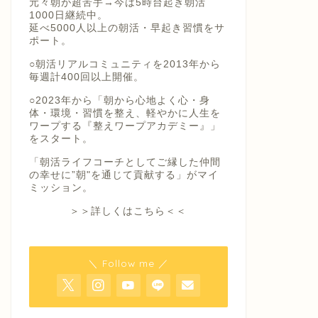
元々朝が超苦手→今は5時台起き朝活
1000日継続中。
延べ5000人以上の朝活・早起き習慣をサ
ポート。
○朝活リアルコミュニティを2013年から
毎週計400回以上開催。
○2023年から「朝から心地よく心・身
体・環境・習慣を整え、軽やかに人生を
ワープする『整えワープアカデミー』」
をスタート。
「朝活ライフコーチとしてご縁した仲間
の幸せに”朝"を通じて貢献する」がマイ
ミッション。
＞＞詳しくはこちら＜＜
＼ Follow me ／