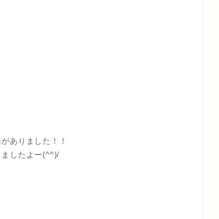
話がありました！！
したよー(^^)/