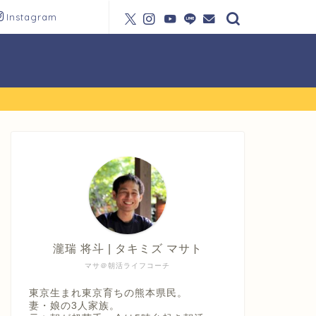
Instagram
瀧瑞 将斗 | タキミズ マサト
マサ＠朝活ライフコーチ
東京生まれ東京育ちの熊本県民。
妻・娘の3人家族。