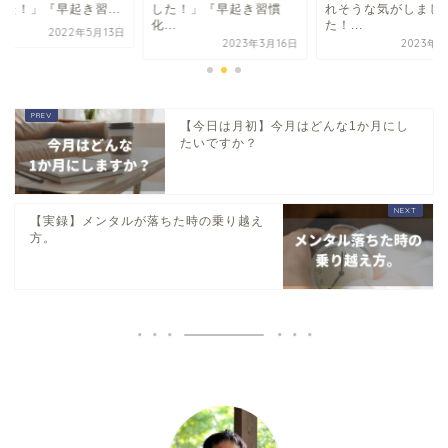
した！」『早起き習...
した！」『早起き習慣
れそうな気がしまし
化...
た！...
2022年5月13日
2023年3月16日
2023年7
【今日は月初】今月はどんな1か月にし
たいですか？
【実録】メンタルが落ちた時の乗り越え
方。