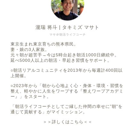
瀧瑞 将斗 | タキミズ マサト
マサ＠朝活ライフコーチ
東京生まれ東京育ちの熊本県民。
妻・娘の3人家族。
元々朝が超苦手→今は5時台起き朝活1000日継続中。
延べ5000人以上の朝活・早起き習慣をサポート。
○朝活リアルコミュニティを2013年から毎週計400回以
上開催。
○2023年から「朝から心地よく心・身体・環境・習慣を
整え、軽やかに人生をワープする『整えワープアカデミ
ー』」をスタート。
「朝活ライフコーチとしてご縁した仲間の幸せに”朝"を
通じて貢献する」がマイミッション。
＞＞詳しくはこちら＜＜