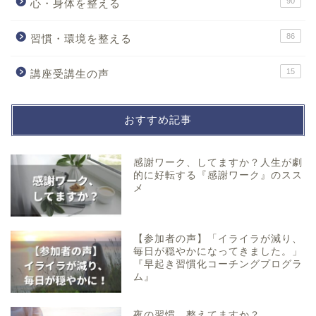
90
心・身体を整える
86
習慣・環境を整える
15
講座受講生の声
おすすめ記事
感謝ワーク、してますか？人生が劇
的に好転する『感謝ワーク』のスス
メ
【参加者の声】「イライラが減り、
毎日が穏やかになってきました。」
『早起き習慣化コーチングプログラ
ム』
夜の習慣、整えてますか？