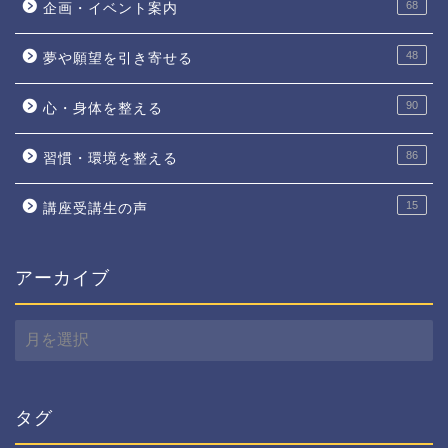
68
企画・イベント案内
48
夢や願望を引き寄せる
90
心・身体を整える
86
習慣・環境を整える
15
講座受講生の声
アーカイブ
ア
ー
カ
イ
ブ
タグ