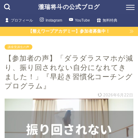
瀧瑞将斗の公式ブログ
プロフィール
Instagram
YouTube
無料特典
【整えワープアカデミー】参加者募集中！
講座受講生の声
【参加者の声】「ダラダラスマホが減
り、振り回されない自分になれてき
ました！」『早起き習慣化コーチング
プログラム』
2026年6月22日