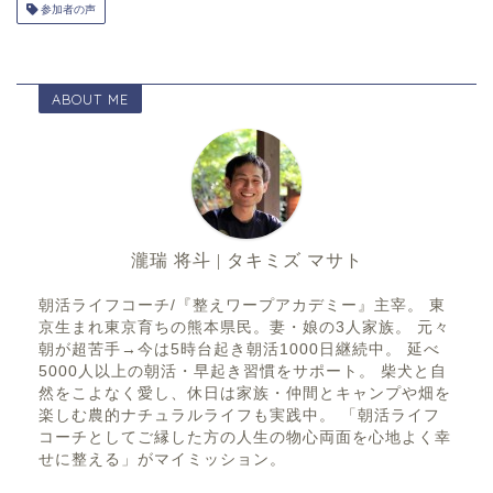
参加者の声
ABOUT ME
瀧瑞 将斗 | タキミズ マサト
朝活ライフコーチ/『整えワープアカデミー』主宰。 東
京生まれ東京育ちの熊本県民。妻・娘の3人家族。 元々
朝が超苦手→今は5時台起き朝活1000日継続中。 延べ
5000人以上の朝活・早起き習慣をサポート。 柴犬と自
然をこよなく愛し、休日は家族・仲間とキャンプや畑を
楽しむ農的ナチュラルライフも実践中。 「朝活ライフ
コーチとしてご縁した方の人生の物心両面を心地よく幸
せに整える」がマイミッション。