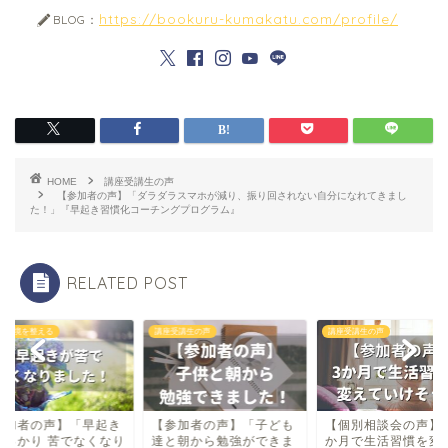
https://bookuru-kumakatu.com/profile/
BLOG：
HOME
講座受講生の声
【参加者の声】「ダラダラスマホが減り、振り回されない自分になれてきまし
た！」『早起き習慣化コーチングプログラム』
RELATED POST
・環境を整える
講座受講生の声
講座受講生の声
参加者の声】「早起き
【参加者の声】「子ども
【個別相談会の声】
すっかり 苦でなくなり
達と朝から勉強ができま
か月で生活習慣を変