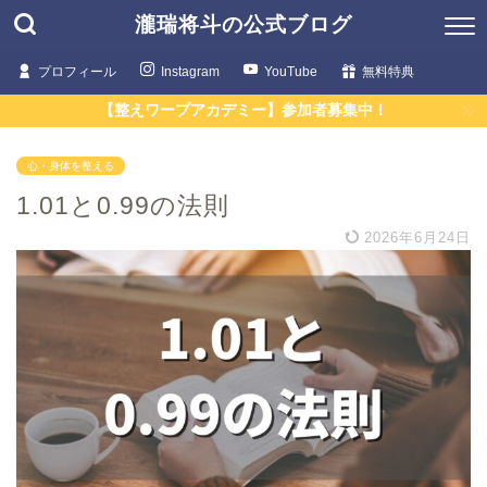
瀧瑞将斗の公式ブログ
プロフィール
Instagram
YouTube
無料特典
【整えワープアカデミー】参加者募集中！
心・身体を整える
1.01と0.99の法則
2026年6月24日