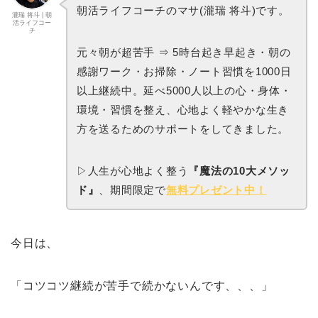
朝活ライフコーチのマサ(瀧瑞 将斗)です。
瀧瑞 将斗 | 朝
活ライフコー
チ
元々朝が超苦手 ⇒ 5時台起き早起き・朝の
感謝ワーク・お掃除・ノート習慣を1000日
以上継続中。延べ5000人以上の心・身体・
環境・習慣を整え、心地よく軽やかな生き
方を送るためのサポートをしてきました。
▷人生が心地よく整う
『魔法の10大メソッ
ド』
、期間限定で
無料プレゼント中！
今日は、
「コツコツ継続が苦手で続かないんです、、、」