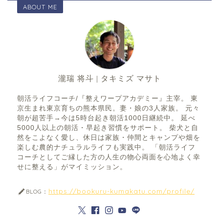
ABOUT ME
瀧瑞 将斗 | タキミズ マサト
朝活ライフコーチ/『整えワープアカデミー』主宰。 東
京生まれ東京育ちの熊本県民。妻・娘の3人家族。 元々
朝が超苦手→今は5時台起き朝活1000日継続中。 延べ
5000人以上の朝活・早起き習慣をサポート。 柴犬と自
然をこよなく愛し、休日は家族・仲間とキャンプや畑を
楽しむ農的ナチュラルライフも実践中。 「朝活ライフ
コーチとしてご縁した方の人生の物心両面を心地よく幸
せに整える」がマイミッション。
https://bookuru-kumakatu.com/profile/
BLOG：