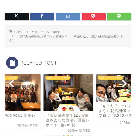
HOME
企画・イベント案内
『第3期お掃除朝活サロン』開催レポート＆振り返り【自分用の朝活改善ブロ
グ】
RELATED POST
・イベント案内
企画・イベント案内
企画・イベント案内
『キャリアについて
よう』朝活開催レポ
予祝会vol.3 開催レ
『英活映画館で120%映
ブログ -第363回熊...
ート
画を楽しむ方法』開催レ
2021年6月
ポート -第260回...
2019年4月7日
2018年12月3日