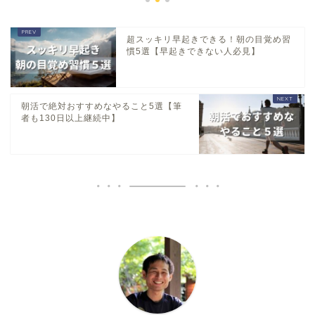
超スッキリ早起きできる！朝の目覚め習
慣5選【早起きできない人必見】
朝活で絶対おすすめなやること5選【筆
者も130日以上継続中】