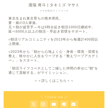
瀧瑞 将斗 | タキミズ マサト
マサ＠朝活ライフコーチ
東京生まれ東京育ちの熊本県民。
妻・娘の3人家族。
元々朝が超苦手→今は5時台起き朝活1000日継続中。
延べ5000人以上の朝活・早起き習慣をサポート。
○朝活リアルコミュニティを2013年から毎週計400回以
上開催。
○2023年から「朝から心地よく心・身体・環境・習慣を
整え、軽やかに人生をワープする『整えワープアカデミ
ー』」をスタート。
「朝活ライフコーチとしてご縁した仲間の幸せに”朝"を
通じて貢献する」がマイミッション。
＞＞詳しくはこちら＜＜
＼ Follow me ／