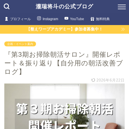
瀧瑞将斗の公式ブログ
プロフィール
Instagram
YouTube
無料特典
【整えワープアカデミー】参加者募集中！
企画・イベント案内
『第3期お掃除朝活サロン』開催レポ
ート＆振り返り【自分用の朝活改善ブ
ログ】
2026年6月22日