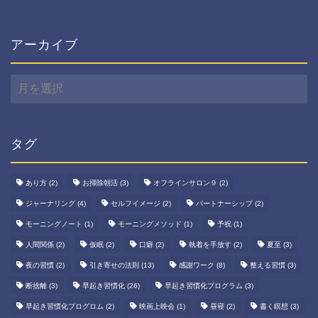
アーカイブ
ア
ー
カ
イ
ブ
タグ
あり方
(2)
お掃除朝活
(3)
オフラインサロン９
(2)
ジャーナリング
(4)
セルフイメージ
(2)
パートナーシップ
(2)
モーニングノート
(1)
モーニングメソッド
(1)
予祝
(1)
人間関係
(2)
仮眠
(2)
口癖
(2)
執着を手放す
(2)
夏至
(3)
夜の習慣
(2)
引き寄せの法則
(13)
感謝ワーク
(8)
整える習慣
(3)
断捨離
(3)
早起き習慣化
(26)
早起き習慣化プログラム
(3)
早起き習慣化プログロム
(2)
映画上映会
(1)
昼寝
(2)
書く瞑想
(3)