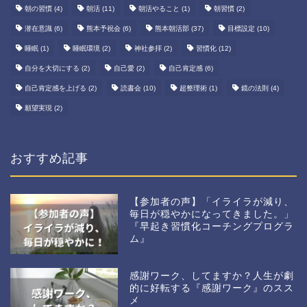
朝の習慣
(4)
朝活
(11)
朝活やること
(1)
朝習慣
(2)
潜在意識
(6)
熊本予祝会
(6)
熊本朝活部
(37)
目標設定
(10)
睡眠
(1)
睡眠環境
(2)
神社参拝
(2)
習慣化
(12)
自分を大切にする
(2)
自己愛
(2)
自己肯定感
(6)
自己肯定感を上げる
(2)
読書会
(10)
超整理術
(1)
鏡の法則
(4)
願望実現
(2)
おすすめ記事
【参加者の声】「イライラが減り、
毎日が穏やかになってきました。」
『早起き習慣化コーチングプログラ
ム』
感謝ワーク、してますか？人生が劇
的に好転する『感謝ワーク』のスス
メ