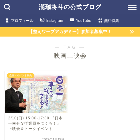
瀧瑞将斗の公式ブログ
プロフィール
Instagram
YouTube
無料特典
【整えワープアカデミー】参加者募集中！
― TAG ―
映画上映会
企画・イベント案内
2/10(日) 15:00-17:30 『日本
一幸せな従業員をつくる！』
上映会＆トークイベント
2019年1月19日