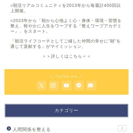
○朝活リアルコミュニティを2013年から毎週計400回以
上開催。
○2023年から「朝から心地よく心・身体・環境・習慣を
整え、軽やかに人生をワープする『整えワープアカデミ
ー』」をスタート。
「朝活ライフコーチとしてご縁した仲間の幸せに”朝"を
通じて貢献する」がマイミッション。
＞＞詳しくはこちら＜＜
＼ Follow me ／
カテゴリー
2
人間関係を整える