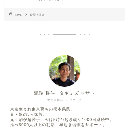
HOME
映画上映会
瀧瑞 将斗 | タキミズ マサト
マサ＠朝活ライフコーチ
東京生まれ東京育ちの熊本県民。
妻・娘の3人家族。
元々朝が超苦手→今は5時台起き朝活1000日継続中。
延べ5000人以上の朝活・早起き習慣をサポート。