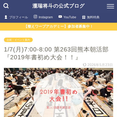
瀧瑞将斗の公式ブログ
プロフィール
Instagram
YouTube
無料特典
【整えワープアカデミー】参加者募集中！
企画・イベント案内
1/7(月)7:00-8:00 第263回熊本朝活部
『2019年書初め大会！！』
2026年5月23日