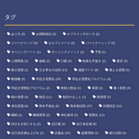
カ
イ
ブ
タグ
あり方
(2)
お掃除朝活
(3)
オフラインサロン９
(2)
ジャーナリング
(4)
セルフイメージ
(2)
パートナーシップ
(2)
モーニングノート
(1)
モーニングメソッド
(1)
予祝
(1)
人間関係
(2)
仮眠
(2)
口癖
(2)
執着を手放す
(2)
夏至
(3)
夜の習慣
(2)
引き寄せの法則
(13)
感謝ワーク
(8)
整える習慣
(3)
断捨離
(3)
早起き習慣化
(26)
早起き習慣化プログラム
(3)
早起き習慣化プログロム
(2)
映画上映会
(1)
昼寝
(2)
書く瞑想
(3)
朝の習慣
(4)
朝活
(11)
朝活やること
(1)
朝習慣
(2)
潜在意識
(6)
熊本予祝会
(6)
熊本朝活部
(37)
目標設定
(10)
睡眠
(1)
睡眠環境
(2)
神社参拝
(2)
習慣化
(12)
自分を大切にする
(2)
自己愛
(2)
自己肯定感
(6)
自己肯定感を上げる
(2)
読書会
(10)
超整理術
(1)
鏡の法則
(4)