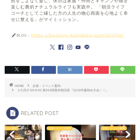
然をこよなく愛し、休日は家族・仲間とキャンプや畑を
楽しむ農的ナチュラルライフも実践中。 「朝活ライフ
コーチとしてご縁した方の人生の物心両面を心地よく幸
せに整える」がマイミッション。
https://bookuru-kumakatu.com/profile/
BLOG：
HOME
企画・イベント案内
1/7(月)7:00-8:00 第263回熊本朝活部『2019年書初め大会！！』
RELATED POST
・イベント案内
企画・イベント案内
企画・イベント案内