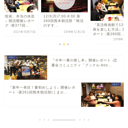
休む技術。本当の休息
12/3(月)7:00-8:00 第
は？』朝活開催レポー
260回熊本朝活部『映活
『英活映画館で120
ログ -第377回...
のすす...
画を楽しむ方法』開
2021年10月11日
2018年12月2日
ポート -第260回...
2018年1
『今年一番の推し本』開催レポート -読
書会コミュニティ「ブックル-boo...
『新年一発目！書初めしよう』開催レポ
ート -第261回熊本朝活部(くまか...