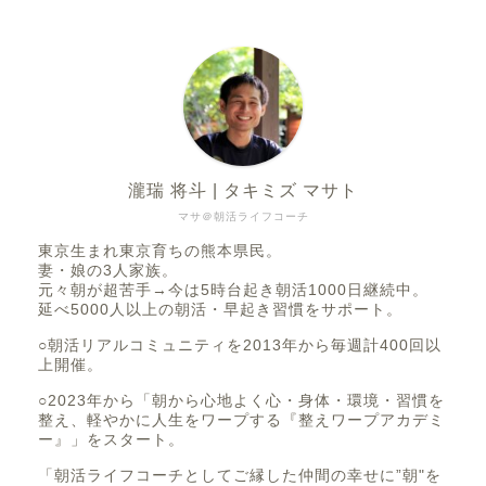
瀧瑞 将斗 | タキミズ マサト
マサ＠朝活ライフコーチ
東京生まれ東京育ちの熊本県民。
妻・娘の3人家族。
元々朝が超苦手→今は5時台起き朝活1000日継続中。
延べ5000人以上の朝活・早起き習慣をサポート。
○朝活リアルコミュニティを2013年から毎週計400回以
上開催。
○2023年から「朝から心地よく心・身体・環境・習慣を
整え、軽やかに人生をワープする『整えワープアカデミ
ー』」をスタート。
「朝活ライフコーチとしてご縁した仲間の幸せに”朝"を