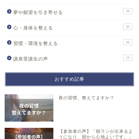
48
夢や願望を引き寄せる
90
心・身体を整える
86
習慣・環境を整える
15
講座受講生の声
おすすめ記事
夜の習慣、整えてますか？
【参加者の声】「朝ランが出来るよ
うになり、朝から心地よいです。」