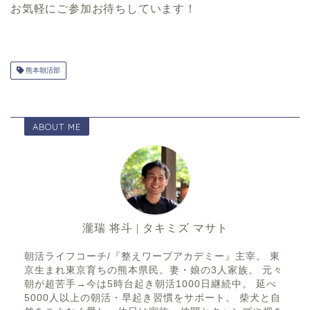
お気軽にご参加お待ちしています！
熊本朝活部
ABOUT ME
瀧瑞 将斗 | タキミズ マサト
朝活ライフコーチ/『整えワープアカデミー』主宰。 東
京生まれ東京育ちの熊本県民。妻・娘の3人家族。 元々
朝が超苦手→今は5時台起き朝活1000日継続中。 延べ
5000人以上の朝活・早起き習慣をサポート。 柴犬と自