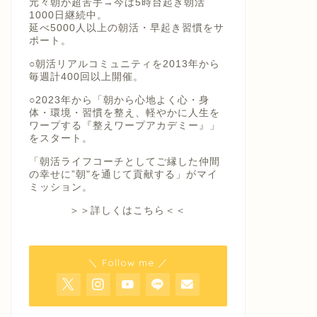
元々朝が超苦手→今は5時台起き朝活
1000日継続中。
延べ5000人以上の朝活・早起き習慣をサ
ポート。
○朝活リアルコミュニティを2013年から
毎週計400回以上開催。
○2023年から「朝から心地よく心・身
体・環境・習慣を整え、軽やかに人生を
ワープする『整えワープアカデミー』」
をスタート。
「朝活ライフコーチとしてご縁した仲間
の幸せに”朝"を通じて貢献する」がマイ
ミッション。
＞＞詳しくはこちら＜＜
＼ Follow me ／