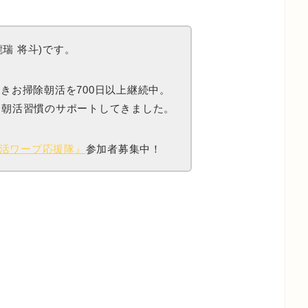
瑞 将斗)です。
起きお掃除朝活を700日以上継続中。
き・朝活習慣のサポートしてきました。
活ワープ応援隊』
参加者募集中！