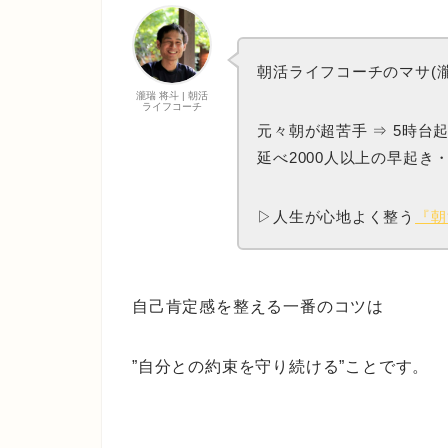
朝活ライフコーチのマサ(瀧
瀧瑞 将斗 | 朝活
ライフコーチ
元々朝が超苦手 ⇒ 5時台
延べ2000人以上の早起
▷人生が心地よく整う
『朝
自己肯定感を整える一番のコツは
”自分との約束を守り続ける”ことです。