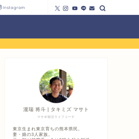
Instagram
瀧瑞 将斗 | タキミズ マサト
マサ＠朝活ライフコーチ
東京生まれ東京育ちの熊本県民。
妻・娘の3人家族。