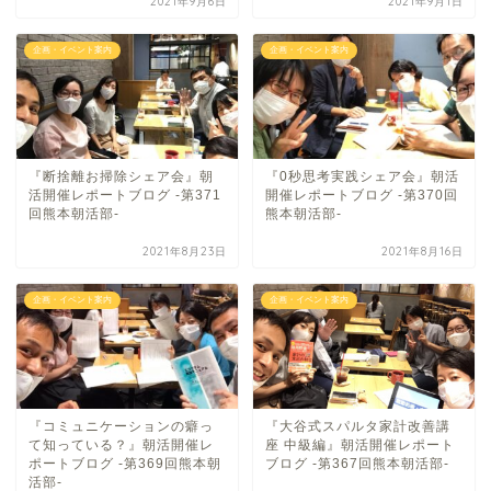
2021年9月6日
2021年9月1日
企画・イベント案内
企画・イベント案内
『断捨離お掃除シェア会』朝
『0秒思考実践シェア会』朝活
活開催レポートブログ -第371
開催レポートブログ -第370回
回熊本朝活部-
熊本朝活部-
2021年8月23日
2021年8月16日
企画・イベント案内
企画・イベント案内
『コミュニケーションの癖っ
『大谷式スパルタ家計改善講
て知っている？』朝活開催レ
座 中級編』朝活開催レポート
ポートブログ -第369回熊本朝
ブログ -第367回熊本朝活部-
活部-