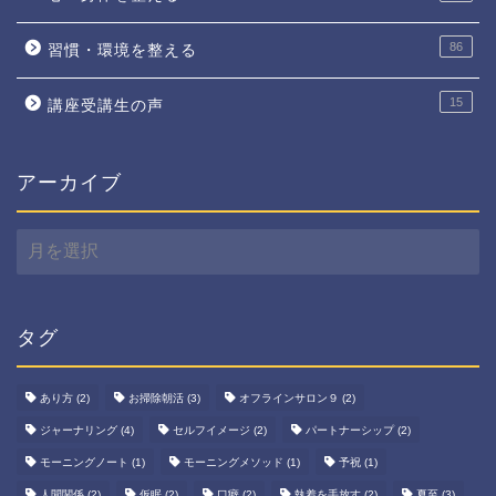
86
習慣・環境を整える
15
講座受講生の声
アーカイブ
ア
ー
カ
イ
ブ
タグ
あり方
(2)
お掃除朝活
(3)
オフラインサロン９
(2)
ジャーナリング
(4)
セルフイメージ
(2)
パートナーシップ
(2)
モーニングノート
(1)
モーニングメソッド
(1)
予祝
(1)
人間関係
(2)
仮眠
(2)
口癖
(2)
執着を手放す
(2)
夏至
(3)