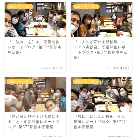
企画・イベント案内
企画・イベント案内
『「強み」を知る』朝活開催
『「人生が変わる断捨離」シ
レポートブログ -第375回熊本
ェア＆実践会』朝活開催レポ
朝活部-
ートブログ -第374回熊本朝活
部-
2021年9月27日
2021年9月13日
企画・イベント案内
企画・イベント案内
『自己肯定感を上げる前にす
『後回しにしない技術』朝活
ること』朝活開催レポートブ
開催レポートブログ -第372回
ログ -第373回熊本朝活部-
熊本朝活部-