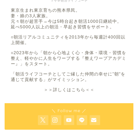
マサ＠朝活ライフコーチ
東京生まれ東京育ちの熊本県民。
妻・娘の3人家族。
元々朝が超苦手→今は5時台起き朝活1000日継続中。
延べ5000人以上の朝活・早起き習慣をサポート。
○朝活リアルコミュニティを2013年から毎週計400回以
上開催。
○2023年から「朝から心地よく心・身体・環境・習慣を
整え、軽やかに人生をワープする『整えワープアカデミ
ー』」をスタート。
「朝活ライフコーチとしてご縁した仲間の幸せに”朝"を
通じて貢献する」がマイミッション。
＞＞詳しくはこちら＜＜
＼ Follow me ／