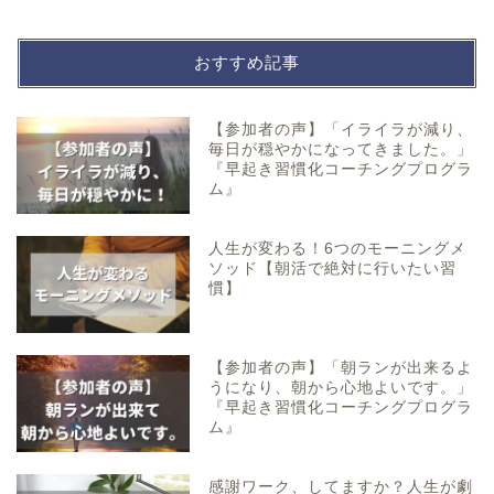
おすすめ記事
【参加者の声】「イライラが減り、
毎日が穏やかになってきました。」
『早起き習慣化コーチングプログラ
ム』
人生が変わる！6つのモーニングメ
ソッド【朝活で絶対に行いたい習
慣】
【参加者の声】「朝ランが出来るよ
うになり、朝から心地よいです。」
『早起き習慣化コーチングプログラ
ム』
感謝ワーク、してますか？人生が劇