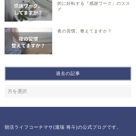
的に好転する『感謝ワーク』のスス
メ
夜の習慣、整えてますか？
過去の記事
朝活ライフコーチマサ(瀧瑞 将斗)の公式ブログです。