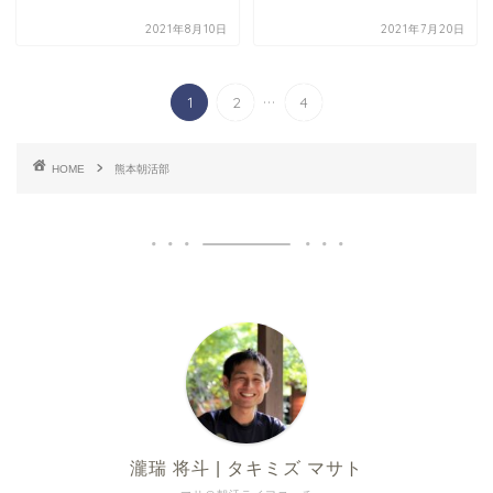
2021年8月10日
2021年7月20日
...
1
2
4
HOME
熊本朝活部
瀧瑞 将斗 | タキミズ マサト