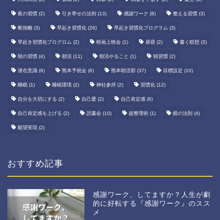
夜の習慣
(2)
引き寄せの法則
(13)
感謝ワーク
(8)
整える習慣
(3)
断捨離
(3)
早起き習慣化
(26)
早起き習慣化プログラム
(3)
早起き習慣化プログロム
(2)
映画上映会
(1)
昼寝
(2)
書く瞑想
(3)
朝の習慣
(4)
朝活
(11)
朝活やること
(1)
朝習慣
(2)
潜在意識
(6)
熊本予祝会
(6)
熊本朝活部
(37)
目標設定
(10)
睡眠
(1)
睡眠環境
(2)
神社参拝
(2)
習慣化
(12)
自分を大切にする
(2)
自己愛
(2)
自己肯定感
(6)
自己肯定感を上げる
(2)
読書会
(10)
超整理術
(1)
鏡の法則
(4)
願望実現
(2)
おすすめ記事
感謝ワーク、してますか？人生が劇
的に好転する『感謝ワーク』のスス
メ