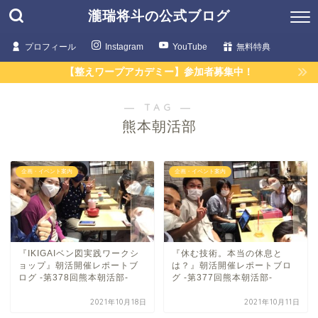
瀧瑞将斗の公式ブログ
プロフィール
Instagram
YouTube
無料特典
【整えワープアカデミー】参加者募集中！
― TAG ―
熊本朝活部
企画・イベント案内
企画・イベント案内
『IKIGAIベン図実践ワークシ
『休む技術。本当の休息と
ョップ』朝活開催レポートブ
は？』朝活開催レポートブロ
ログ -第378回熊本朝活部-
グ -第377回熊本朝活部-
2021年10月18日
2021年10月11日